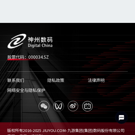
股票代码：000034.SZ
联系我们
隐私政策
法律声明
网络安全与隐私保护
版权所有2016-2025 JIUYOU.COM-九游集团(集团)数码股份有限公司