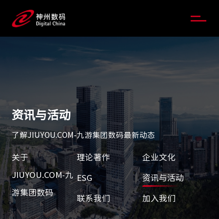
资讯与活动
了解JIUYOU.COM-九游集团数码最新动态
关于
理论著作
企业文化
JIUYOU.COM-九
ESG
资讯与活动
游集团数码
联系我们
加入我们