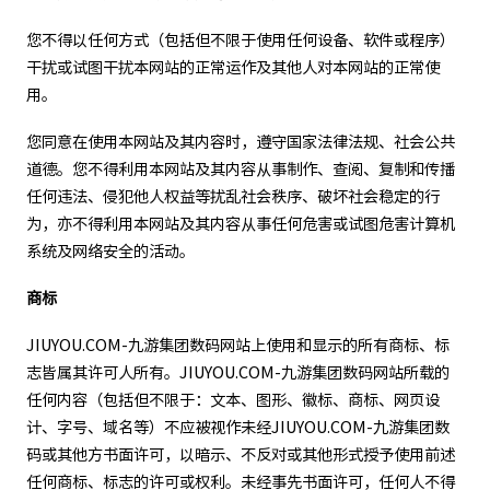
您不得以任何方式（包括但不限于使用任何设备、软件或程序）
干扰或试图干扰本网站的正常运作及其他人对本网站的正常使
用。
您同意在使用本网站及其内容时，遵守国家法律法规、社会公共
道德。您不得利用本网站及其内容从事制作、查阅、复制和传播
任何违法、侵犯他人权益等扰乱社会秩序、破坏社会稳定的行
为，亦不得利用本网站及其内容从事任何危害或试图危害计算机
系统及网络安全的活动。
商标
JIUYOU.COM-九游集团数码网站上使用和显示的所有商标、标
志皆属其许可人所有。JIUYOU.COM-九游集团数码网站所载的
任何内容（包括但不限于：文本、图形、徽标、商标、网页设
计、字号、域名等）不应被视作未经JIUYOU.COM-九游集团数
码或其他方书面许可，以暗示、不反对或其他形式授予使用前述
任何商标、标志的许可或权利。未经事先书面许可，任何人不得