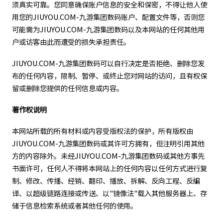
须真实可靠。您同意确保账户信息的安全和保密，不得让他人使
用您的JIUYOU.COM-九游集团数码账户、配置文件等，否则您
可能需为JIUYOU.COM-九游集团数码以及本网站的任何其他用
户或访客由此而遭受的损失承担责任。
JIUYOU.COM-九游集团数码可以自行决定是否拒绝、删除您发
布的任何内容，限制、暂停、或终止您对网站的访问，且有权保
留或删除您提供的任何信息或内容。
著作权说明
本网站所载的所有材料或内容受版权法的保护，所有版权由
JIUYOU.COM-九游集团数码或其许可方拥有，但注明引用其他
方的内容除外。未经JIUYOU.COM-九游集团数码或其他方事先
书面许可，任何人不得将本网站上的任何内容以任何方式进行复
制、修改、传播、经销、翻印、播放、拆解、反向工程、反编
译、以超级链路连接或传送、以"镜像法"载入其他服务器上、存
储于信息检索系统或者其他任何的使用。