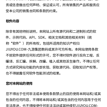
务或信息做出任何声明、保证或认可，所有销售的产品和服务应
受本公司的销售合同和条款的约束。
软件内容
除非有其他特别说明，本网站上所有源代码和二进制形式的软
件、示例代码、API、SDK、相关文档和其他相关材料（统
称“软件”）的所有权，包括所适用的知识产权归
JIUYOU.COM-九游集团数码或其许可方所有。本网站使用条款
不就软件提供任何形式的许可，您不得对软件进行反向工程、反
编译、反汇编、拆解、改编、植入或其他派生操作，不得以任何
方式研究网站功能的内部实现、获取源代码、窃取知识产权等，
也不得披露任何软件性能测试的结果。
您对本网站的使用
您不得出于任何非法或本使用条款禁止的目的使用本网站和/或其
包含的任何内容，不得将本网站和/或其包含的任何内容用于任何
非法用途，也不得唆使任何非法活动或其他侵犯JIUYOU.COM-