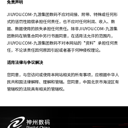
免责声明
JIUYOU.COM-九游集团数码不应对间接、附带、特殊或任何形
式的惩罚性赔偿承担任何责任，也不应对任何利润、收入、数
据、数据使用的损失承担任何责任。除非JIUYOU.COM-九游集
团数码在销售合同中另行书面同意，在适用法允许的范围内，
JIUYOU.COM-九游集团数码不对本网站的“资料”承担任何责
任，不论该责任因何原因引起或者基于何种侵权理论。
适用法律与争议解决
您同意，与您访问或使用本网站相关的所有事项，应根据中华人
民共和国法律解释、理解和管辖。您同意，中国北京市海淀区有
管辖权的法院具有相关的管辖权。