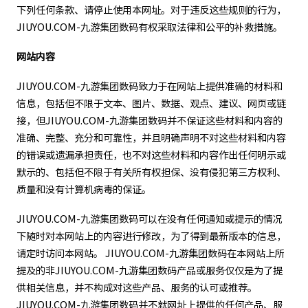
下列任何条款、请停止使用本网址。对于违反这些规则的行为，
JIUYOU.COM-九游集团数码有权采取法律和公平的补救措施。
网站内容
JIUYOU.COM-九游集团数码致力于在网站上提供准确的材料和
信息，包括但不限于文本、图片、数据、观点、建议、网页或链
接，但JIUYOU.COM-九游集团数码并不保证这些材料和内容的
准确、完整、充分和可靠性，并且明确声明不对这些材料和内容
的错误或遗漏承担责任，也不对这些材料和内容作出任何明示或
默示的、包括但不限于有关所有权担保、没有侵犯第三方权利、
质量和没有计算机病毒的保证。
JIUYOU.COM-九游集团数码可以在没有任何通知或提示的情况
下随时对本网站上的内容进行修改，为了得到最新版本的信息，
请定时访问本网站。 JIUYOU.COM-九游集团数码在本网站上所
提及的非JIUYOU.COM-九游集团数码产品或服务仅仅是为了提
供相关信息，并不构成对这些产品、服务的认可或推荐。
JIUYOU.COM-九游集团数码并不就网址上提供的任何产品、服