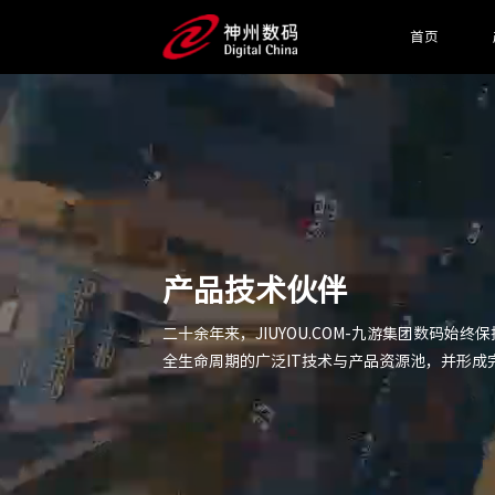
首页
产品技术伙伴
二十余年来，JIUYOU.COM-九游集团数码
全生命周期的广泛IT技术与产品资源池，并形成