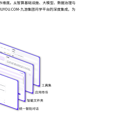
的合作维度。从智算基础设施、大模型、数据治理与
YOU.COM-九游集团问学平台的深度集成，为