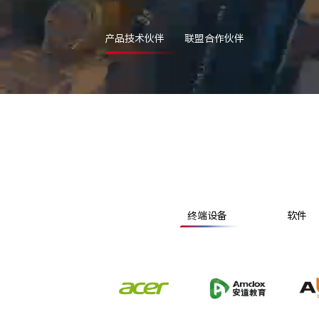
产品技术伙伴
联盟合作伙伴
终端设备
软件