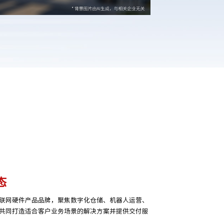
态
联网硬件产品品牌，聚焦数字化仓储、机器人运营、
共同打造适合客户业务场景的解决方案并提供交付服