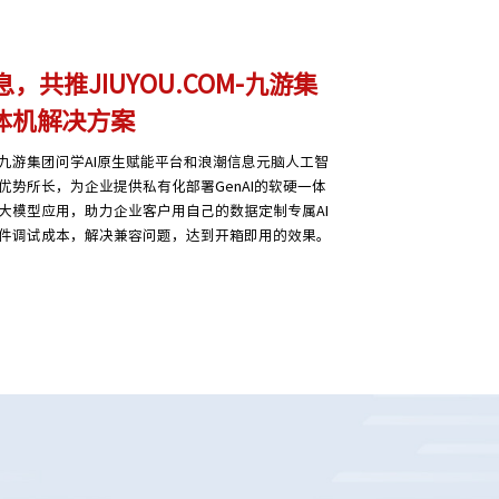
，共推JIUYOU.COM-九游集
一体机解决方案
COM-九游集团问学AI原生赋能平台和浪潮信息元脑人工智
优势所长，为企业提供私有化部署GenAI的软硬一体
大模型应用，助力企业客户用自己的数据定制专属AI
件调试成本，解决兼容问题，达到开箱即用的效果。