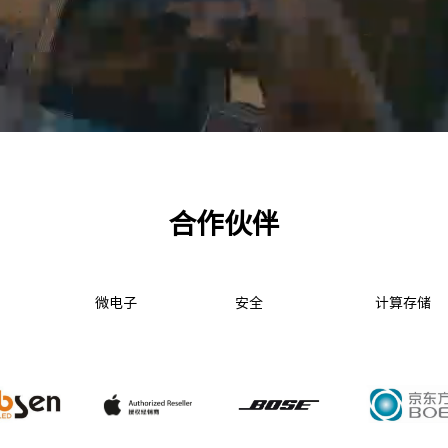
合作伙伴
微电子
安全
计算存储