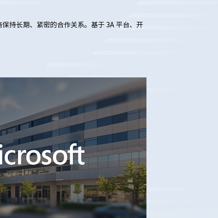
保持长期、紧密的合作关系。基于 3A 平台、开
亚马逊云科
中国区首家VAP
APN高级咨询合作
Migration Comp
Devops Compet
2022年度APN
拓新增长合作伙伴
2023 大中华区