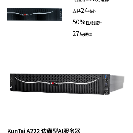
24
支持
核心
50
%
性能提升
27
块硬盘
KunTai A222 边缘型AI服务器