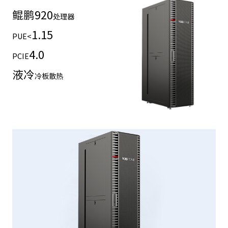
鲲鹏
920
处理器
1.15
PUE<
4.0
PCIE
液冷
冷板散热