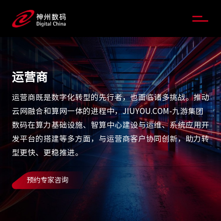
运营商
运营商既是数字化转型的先行者，也面临诸多挑战。推动
云网融合和算网一体的进程中，JIUYOU.COM-九游集团
数码在算力基础设施、智算中心建设与运维、系统应用开
发平台的搭建等多方面，与运营商客户协同创新，助力转
型更快、更稳推进。
预约专家咨询