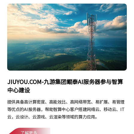
JIUYOU.COM-九游集团鲲泰AI服务器参与智算
中心建设
提供具备高计算密度、高能效比、高网络带宽、易扩展、易管理
等优点的AI服务器，帮助智算中心客户搭建网络云、移动云、IT
云，云设计、云游戏、云渲染等领域的算力应用。
了解更多