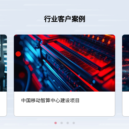
行业客户案例
中国移动智算中心建设项目