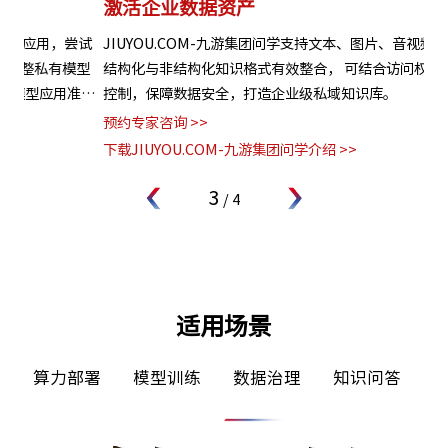
激活企业数据资产
灵
试
JIUYOU.COM-九游集团问学支持文本、图片、音视频、网页等
支
型
结构化与非结构化知识格式有效整合， 可结合访问权限进行管理
无
准确
控制，保障数据安全，打造企业级私域知识库。
种
题
预约专家咨询 >>
预约
下载JIUYOU.COM-九游集团问学介绍 >>
下载
3
/
4
适用场景
算力部署
模型训练
数据治理
知识问答