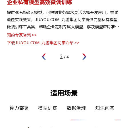
激活企业数据资产
灵
试
JIUYOU.COM-九游集团问学支持文本、图片、音视频、网页等
支
型
结构化与非结构化知识格式有效整合， 可结合访问权限进行管理
无
准确
控制，保障数据安全，打造企业级私域知识库。
种
题
预约专家咨询 >>
预约
下载JIUYOU.COM-九游集团问学介绍 >>
下载
3
/
4
适用场景
算力部署
模型训练
数据治理
知识问答