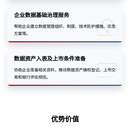
企业数据基础治理服务
帮助企业建立数据管理组织、制度、技术防护措施、应急
方案等。
数据资产入表及上市条件准备
协助企业准备相关资料，推动数据资产确权登记、上市交
易和银行评估授信。
优势价值