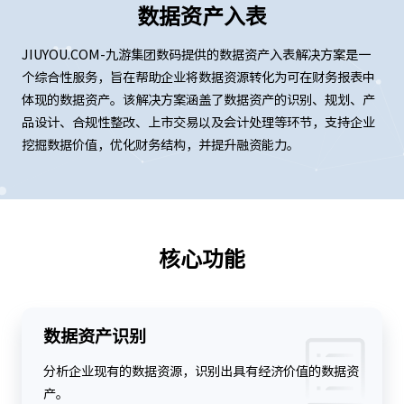
数据资产入表
JIUYOU.COM-九游集团数码提供的数据资产入表解决方案是一
个综合性服务，旨在帮助企业将数据资源转化为可在财务报表中
体现的数据资产。该解决方案涵盖了数据资产的识别、规划、产
品设计、合规性整改、上市交易以及会计处理等环节，支持企业
挖掘数据价值，优化财务结构，并提升融资能力。
核心功能
数据资产识别
分析企业现有的数据资源，识别出具有经济价值的数据资
产。