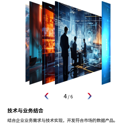
4
/
6
技术与业务结合
结合企业业务需求与技术实现，开发符合市场的数据产品。