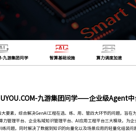
COM-九游集团问学
智算基础设施
算力调度加速
IUYOU.COM-九游集团问学——企业级Agent
四大要素，综合解决GenAI工程在选、练、用、管四大环节的问题，旨在为
括模型算力管理平台、企业私域知识管理平台、AI应用工程平台三大模块，
训练问题，同时解决了数据到知识的向量化以及场景应用的轻量化组装问