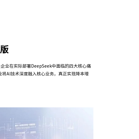
k版
决企业在实际部署DeepSeek中面临的四大核心痛
将AI技术深度融入核心业务，真正实现降本增
信创适配
无缝对接多
• JIUYOU.C