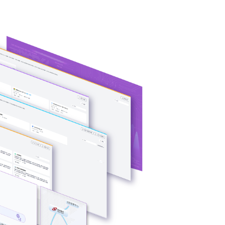
异构算力统一纳管
模型算力全面优化
用开发模式，无
JIUYOU.COM-九游集团问学支持信创/非信创、多品牌CP
预置了多种企业
构多端算力的统一管理，解决大模型算力技术瓶颈，可根
难题。
片类型，弹性调度，提高关键核心算力GPU使用效率。
预约专家咨询 >>
下载JIUYOU.COM-九游集团问学介绍 >>