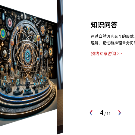
知识问答
通过自然语言交互的形式
理解、记忆和推理业务问
预约专家咨询 >>
4
/
11