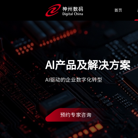
首页
AI产品及解决方案
AI驱动的企业数字化转型
预约专家咨询