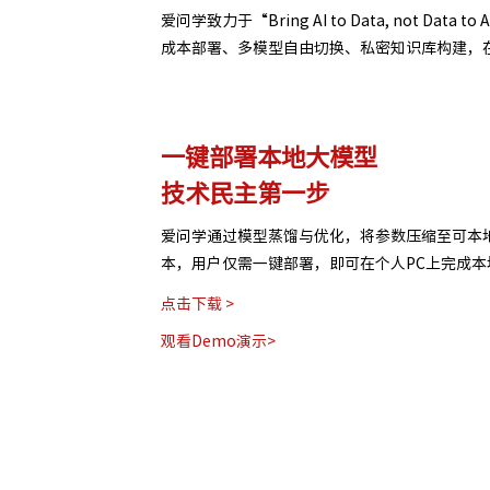
爱问学致力于“Bring AI to Data, n
成本部署、多模型自由切换、私密知识库构建，
一键部署本地大模型
技术民主第一步
爱问学通过模型蒸馏与优化，将参数压缩至可本
本，用户仅需一键部署，即可在个人PC上完成本
点击下载 >
观看Demo演示>