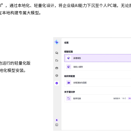
ot Data to AI”，通过本地化、轻量化设计，将企业级AI能力下沉至个人P
在本地构建专属大模型。
地运行的轻量化版
地化模型安装。