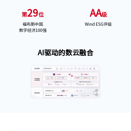
29
AA
第
位
级
福布斯中国
Wind ESG评级
数字经济100强
AI驱动的数云融合