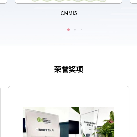
CMMI5
荣誉奖项