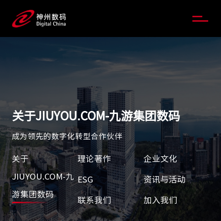
关于JIUYOU.COM-九游集团数码
成为领先的数字化转型合作伙伴
关于
理论著作
企业文化
JIUYOU.COM-九
ESG
资讯与活动
游集团数码
联系我们
加入我们