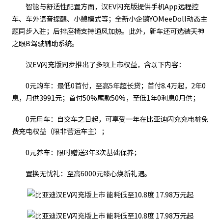
智能与舒适性配置方面，汉EV闪充版提供手机App远程控
车、车外语音提醒、小憩模式等；全新小企鹅YOMeeDoll动态主
题同步入驻；后排座椅支持通风加热。此外，新车还可选装天神
之眼B驾驶辅助系统。
汉EV闪充版同步推出了多项上市权益，含以下内容：
0元购车：最低0首付，至高5年超长贷；首付8.4万起，2年0
息，月供3991元；首付50%尾款50%，至低1年0利息0月供；
0元用车：自交车之日起，可享受一年在比亚迪闪充充电桩免
费充电权益（限非营运车主）；
0元养车：限时赠送3年3次基础保养；
置换无忧礼：至高6000元臻心焕新礼遇。